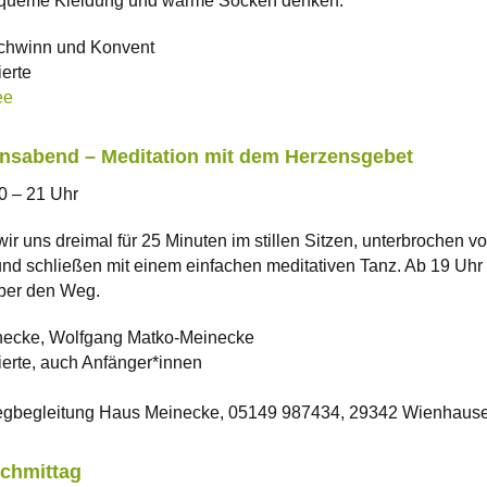
bequeme Kleidung und warme Socken denken.
hwinn und Konvent
ierte
ee
onsabend – Meditation mit dem Herzensgebet
0 – 21 Uhr
ir uns dreimal für 25 Minuten im stillen Sitzen, unterbrochen v
nd schließen mit einem einfachen meditativen Tanz. Ab 19 Uhr
ber den Weg.
necke, Wolfgang Matko-Meinecke
ierte, auch Anfänger*innen
begleitung Haus Meinecke, 05149 987434, 29342 Wienhaus
chmittag