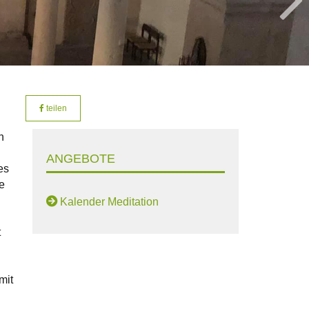
teilen
n
ANGEBOTE
es
e
Kalender Meditation
t
mit