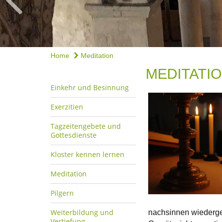
Home
Meditation
MEDITATI
Einkehr und Besinnung
Exerzitien
Tagzeitengebete und
Gottesdienste
Kloster kennen lernen
Meditation
Pilgern
Weiterbildung und
nachsinnen wiederge
Vertiefung