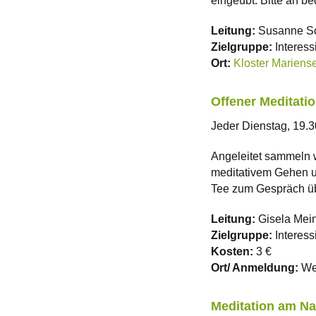
eingeübt. Bitte an 
Leitung:
Susanne Sc
Zielgruppe:
Interess
Ort:
Kloster Mariens
Offener Meditati
Jeder Dienstag, 19.3
Angeleitet sammeln w
meditativem Gehen u
Tee zum Gespräch ü
Leitung:
Gisela Mei
Zielgruppe:
Interess
Kosten:
3 €
Ort/ Anmeldung:
Weg
Meditation am Na